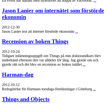
Ett event har startats med nyårslöftet att hoppa av Facebook.
...
Jason Lanier om internätet som förstörde
ekonomin
2012-12-30
Jason Lanier tror att internet förstörde ekonomin
...
Recension av boken Things
2012-10-24
Tidigare inlämningsuppgift om Things på min doktorandkurs blev
underkänd eftersom den var alldeles för lång. Jag gjorde om och
gjorde rätt och det blev en recension av boken istället
...
Harman-dag
2012-10-12
Redogörelse för Harmans torsdags-föreläsningar i Göteborg
...
Things and Objects