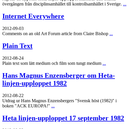
övergången från disciplinsamhället till kontrollsamhället i Sverige.
...
Internet Everywhere
2012-09-03
Comments on an old Art Forum article from Claire Bishop
...
Plain Text
2012-08-24
Plain text som lätt medium och film som tungt medium
...
Hans Magnus Enzensberger om Heta-
linjen-upploppet 1982
2012-08-22
Utdrag ur Hans Magnus Enzensbergers "Svensk höst (1982)" i
boken "ACK EUROPA!"
...
Heta linjen-upploppet 17 september 1982