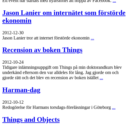
Ett event har startats med nyårslöftet att hoppa av Facebook.
...
Jason Lanier om internätet som förstörde
ekonomin
2012-12-30
Jason Lanier tror att internet förstörde ekonomin
...
Recension av boken Things
2012-10-24
Tidigare inlämningsuppgift om Things på min doktorandkurs blev
underkänd eftersom den var alldeles för lång. Jag gjorde om och
gjorde rätt och det blev en recension av boken istället
...
Harman-dag
2012-10-12
Redogörelse för Harmans torsdags-föreläsningar i Göteborg
...
Things and Objects