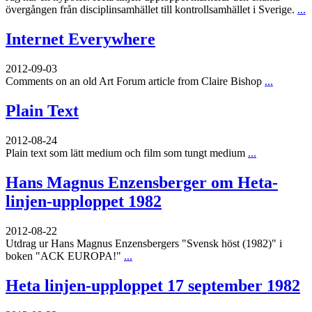
övergången från disciplinsamhället till kontrollsamhället i Sverige.
...
Internet Everywhere
2012-09-03
Comments on an old Art Forum article from Claire Bishop
...
Plain Text
2012-08-24
Plain text som lätt medium och film som tungt medium
...
Hans Magnus Enzensberger om Heta-
linjen-upploppet 1982
2012-08-22
Utdrag ur Hans Magnus Enzensbergers "Svensk höst (1982)" i
boken "ACK EUROPA!"
...
Heta linjen-upploppet 17 september 1982