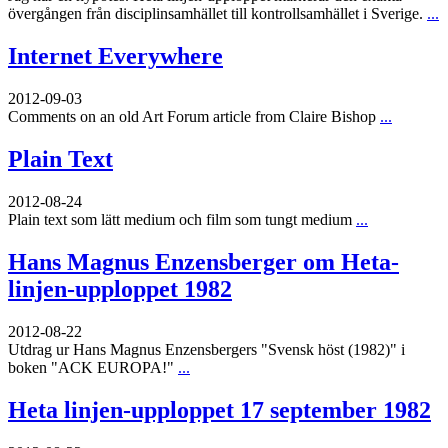
övergången från disciplinsamhället till kontrollsamhället i Sverige.
...
Internet Everywhere
2012-09-03
Comments on an old Art Forum article from Claire Bishop
...
Plain Text
2012-08-24
Plain text som lätt medium och film som tungt medium
...
Hans Magnus Enzensberger om Heta-
linjen-upploppet 1982
2012-08-22
Utdrag ur Hans Magnus Enzensbergers "Svensk höst (1982)" i
boken "ACK EUROPA!"
...
Heta linjen-upploppet 17 september 1982