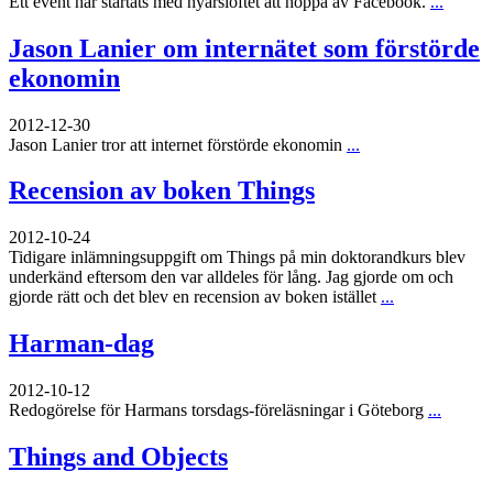
Ett event har startats med nyårslöftet att hoppa av Facebook.
...
Jason Lanier om internätet som förstörde
ekonomin
2012-12-30
Jason Lanier tror att internet förstörde ekonomin
...
Recension av boken Things
2012-10-24
Tidigare inlämningsuppgift om Things på min doktorandkurs blev
underkänd eftersom den var alldeles för lång. Jag gjorde om och
gjorde rätt och det blev en recension av boken istället
...
Harman-dag
2012-10-12
Redogörelse för Harmans torsdags-föreläsningar i Göteborg
...
Things and Objects