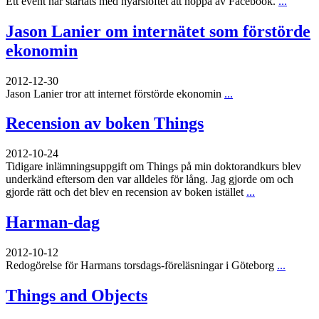
Ett event har startats med nyårslöftet att hoppa av Facebook.
...
Jason Lanier om internätet som förstörde
ekonomin
2012-12-30
Jason Lanier tror att internet förstörde ekonomin
...
Recension av boken Things
2012-10-24
Tidigare inlämningsuppgift om Things på min doktorandkurs blev
underkänd eftersom den var alldeles för lång. Jag gjorde om och
gjorde rätt och det blev en recension av boken istället
...
Harman-dag
2012-10-12
Redogörelse för Harmans torsdags-föreläsningar i Göteborg
...
Things and Objects