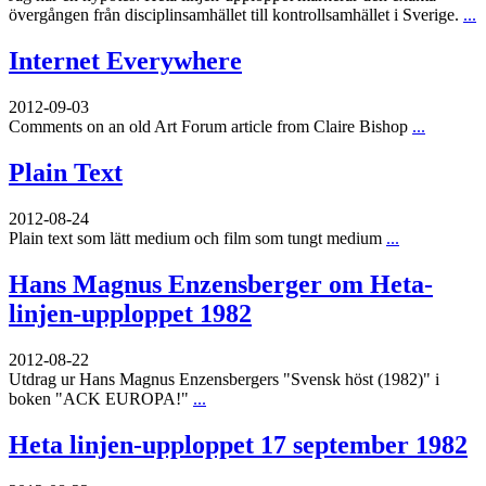
övergången från disciplinsamhället till kontrollsamhället i Sverige.
...
Internet Everywhere
2012-09-03
Comments on an old Art Forum article from Claire Bishop
...
Plain Text
2012-08-24
Plain text som lätt medium och film som tungt medium
...
Hans Magnus Enzensberger om Heta-
linjen-upploppet 1982
2012-08-22
Utdrag ur Hans Magnus Enzensbergers "Svensk höst (1982)" i
boken "ACK EUROPA!"
...
Heta linjen-upploppet 17 september 1982