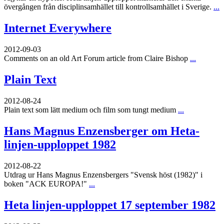
övergången från disciplinsamhället till kontrollsamhället i Sverige.
...
Internet Everywhere
2012-09-03
Comments on an old Art Forum article from Claire Bishop
...
Plain Text
2012-08-24
Plain text som lätt medium och film som tungt medium
...
Hans Magnus Enzensberger om Heta-
linjen-upploppet 1982
2012-08-22
Utdrag ur Hans Magnus Enzensbergers "Svensk höst (1982)" i
boken "ACK EUROPA!"
...
Heta linjen-upploppet 17 september 1982