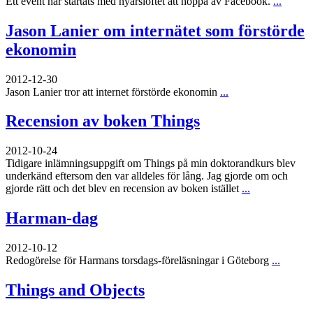
Ett event har startats med nyårslöftet att hoppa av Facebook.
...
Jason Lanier om internätet som förstörde
ekonomin
2012-12-30
Jason Lanier tror att internet förstörde ekonomin
...
Recension av boken Things
2012-10-24
Tidigare inlämningsuppgift om Things på min doktorandkurs blev
underkänd eftersom den var alldeles för lång. Jag gjorde om och
gjorde rätt och det blev en recension av boken istället
...
Harman-dag
2012-10-12
Redogörelse för Harmans torsdags-föreläsningar i Göteborg
...
Things and Objects