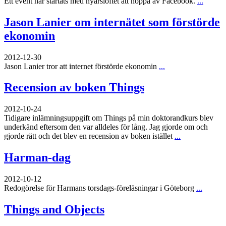
Ett event har startats med nyårslöftet att hoppa av Facebook.
...
Jason Lanier om internätet som förstörde
ekonomin
2012-12-30
Jason Lanier tror att internet förstörde ekonomin
...
Recension av boken Things
2012-10-24
Tidigare inlämningsuppgift om Things på min doktorandkurs blev
underkänd eftersom den var alldeles för lång. Jag gjorde om och
gjorde rätt och det blev en recension av boken istället
...
Harman-dag
2012-10-12
Redogörelse för Harmans torsdags-föreläsningar i Göteborg
...
Things and Objects