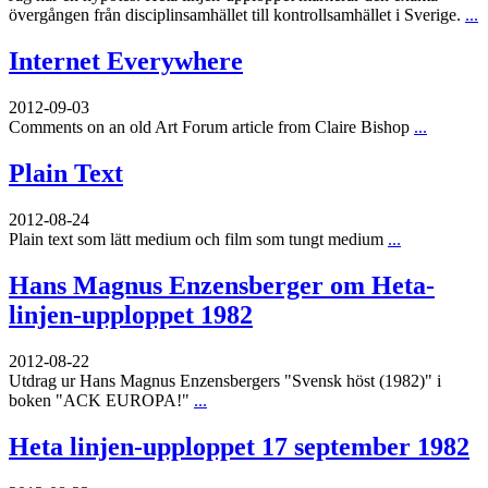
övergången från disciplinsamhället till kontrollsamhället i Sverige.
...
Internet Everywhere
2012-09-03
Comments on an old Art Forum article from Claire Bishop
...
Plain Text
2012-08-24
Plain text som lätt medium och film som tungt medium
...
Hans Magnus Enzensberger om Heta-
linjen-upploppet 1982
2012-08-22
Utdrag ur Hans Magnus Enzensbergers "Svensk höst (1982)" i
boken "ACK EUROPA!"
...
Heta linjen-upploppet 17 september 1982