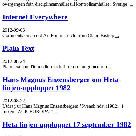
övergången från disciplinsamhället till kontrollsamhället i Sverige.
...
Internet Everywhere
2012-09-03
Comments on an old Art Forum article from Claire Bishop
...
Plain Text
2012-08-24
Plain text som lätt medium och film som tungt medium
...
Hans Magnus Enzensberger om Heta-
linjen-upploppet 1982
2012-08-22
Utdrag ur Hans Magnus Enzensbergers "Svensk höst (1982)" i
boken "ACK EUROPA!"
...
Heta linjen-upploppet 17 september 1982