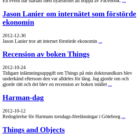
Ett event har startats med nyårslöftet att hoppa av Facebook.
...
Jason Lanier om internätet som förstörde
ekonomin
2012-12-30
Jason Lanier tror att internet förstörde ekonomin
...
Recension av boken Things
2012-10-24
Tidigare inlämningsuppgift om Things på min doktorandkurs blev
underkänd eftersom den var alldeles för lång. Jag gjorde om och
gjorde rätt och det blev en recension av boken istället
...
Harman-dag
2012-10-12
Redogörelse för Harmans torsdags-föreläsningar i Göteborg
...
Things and Objects