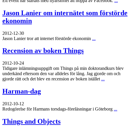
Ett event har startats med nyårslöftet att hoppa av Facebook.
...
Jason Lanier om internätet som förstörde
ekonomin
2012-12-30
Jason Lanier tror att internet förstörde ekonomin
...
Recension av boken Things
2012-10-24
Tidigare inlämningsuppgift om Things på min doktorandkurs blev
underkänd eftersom den var alldeles för lång. Jag gjorde om och
gjorde rätt och det blev en recension av boken istället
...
Harman-dag
2012-10-12
Redogörelse för Harmans torsdags-föreläsningar i Göteborg
...
Things and Objects