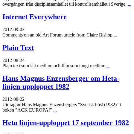
övergången från disciplinsamhället till kontrollsamhället i Sverige.
...
Internet Everywhere
2012-09-03
Comments on an old Art Forum article from Claire Bishop
...
Plain Text
2012-08-24
Plain text som lätt medium och film som tungt medium
...
Hans Magnus Enzensberger om Heta-
linjen-upploppet 1982
2012-08-22
Utdrag ur Hans Magnus Enzensbergers "Svensk höst (1982)" i
boken "ACK EUROPA!"
...
Heta linjen-upploppet 17 september 1982