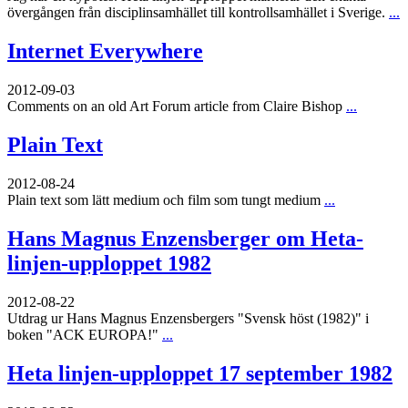
övergången från disciplinsamhället till kontrollsamhället i Sverige.
...
Internet Everywhere
2012-09-03
Comments on an old Art Forum article from Claire Bishop
...
Plain Text
2012-08-24
Plain text som lätt medium och film som tungt medium
...
Hans Magnus Enzensberger om Heta-
linjen-upploppet 1982
2012-08-22
Utdrag ur Hans Magnus Enzensbergers "Svensk höst (1982)" i
boken "ACK EUROPA!"
...
Heta linjen-upploppet 17 september 1982