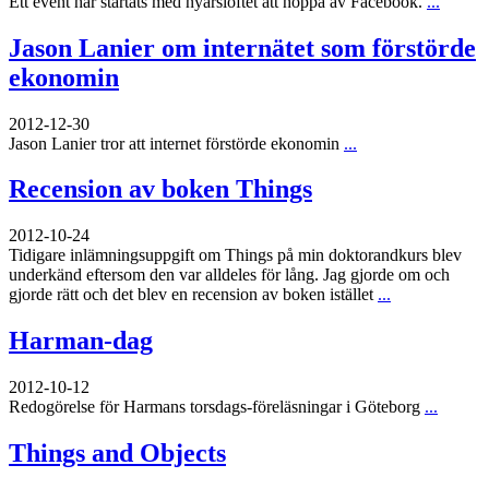
Ett event har startats med nyårslöftet att hoppa av Facebook.
...
Jason Lanier om internätet som förstörde
ekonomin
2012-12-30
Jason Lanier tror att internet förstörde ekonomin
...
Recension av boken Things
2012-10-24
Tidigare inlämningsuppgift om Things på min doktorandkurs blev
underkänd eftersom den var alldeles för lång. Jag gjorde om och
gjorde rätt och det blev en recension av boken istället
...
Harman-dag
2012-10-12
Redogörelse för Harmans torsdags-föreläsningar i Göteborg
...
Things and Objects