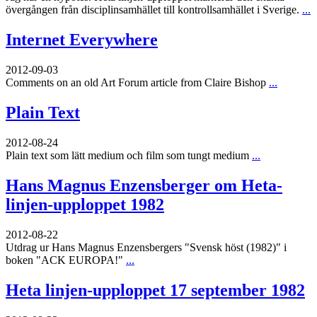
övergången från disciplinsamhället till kontrollsamhället i Sverige.
...
Internet Everywhere
2012-09-03
Comments on an old Art Forum article from Claire Bishop
...
Plain Text
2012-08-24
Plain text som lätt medium och film som tungt medium
...
Hans Magnus Enzensberger om Heta-
linjen-upploppet 1982
2012-08-22
Utdrag ur Hans Magnus Enzensbergers "Svensk höst (1982)" i
boken "ACK EUROPA!"
...
Heta linjen-upploppet 17 september 1982