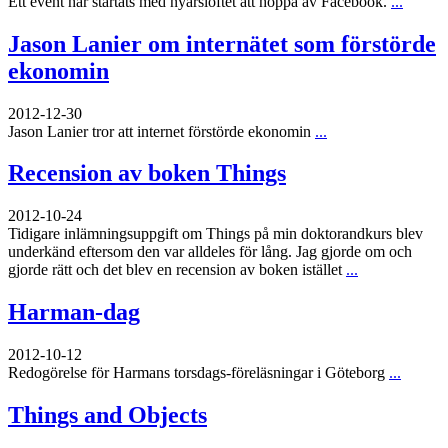
Ett event har startats med nyårslöftet att hoppa av Facebook.
...
Jason Lanier om internätet som förstörde
ekonomin
2012-12-30
Jason Lanier tror att internet förstörde ekonomin
...
Recension av boken Things
2012-10-24
Tidigare inlämningsuppgift om Things på min doktorandkurs blev
underkänd eftersom den var alldeles för lång. Jag gjorde om och
gjorde rätt och det blev en recension av boken istället
...
Harman-dag
2012-10-12
Redogörelse för Harmans torsdags-föreläsningar i Göteborg
...
Things and Objects