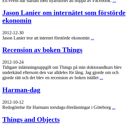
Ett event har startats med nyårslöftet att hoppa av Facebook.
...
Jason Lanier om internätet som förstörde
ekonomin
2012-12-30
Jason Lanier tror att internet förstörde ekonomin
...
Recension av boken Things
2012-10-24
Tidigare inlämningsuppgift om Things på min doktorandkurs blev
underkänd eftersom den var alldeles för lång. Jag gjorde om och
gjorde rätt och det blev en recension av boken istället
...
Harman-dag
2012-10-12
Redogörelse för Harmans torsdags-föreläsningar i Göteborg
...
Things and Objects