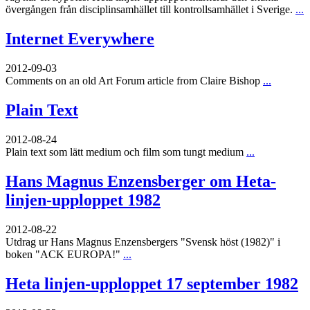
övergången från disciplinsamhället till kontrollsamhället i Sverige.
...
Internet Everywhere
2012-09-03
Comments on an old Art Forum article from Claire Bishop
...
Plain Text
2012-08-24
Plain text som lätt medium och film som tungt medium
...
Hans Magnus Enzensberger om Heta-
linjen-upploppet 1982
2012-08-22
Utdrag ur Hans Magnus Enzensbergers "Svensk höst (1982)" i
boken "ACK EUROPA!"
...
Heta linjen-upploppet 17 september 1982