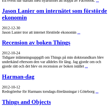
Ett event har startats med nyårslöftet att hoppa av Facebook.
...
Jason Lanier om internätet som förstörde
ekonomin
2012-12-30
Jason Lanier tror att internet förstörde ekonomin
...
Recension av boken Things
2012-10-24
Tidigare inlämningsuppgift om Things på min doktorandkurs blev
underkänd eftersom den var alldeles för lång. Jag gjorde om och
gjorde rätt och det blev en recension av boken istället
...
Harman-dag
2012-10-12
Redogörelse för Harmans torsdags-föreläsningar i Göteborg
...
Things and Objects