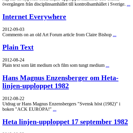
övergången från disciplinsamhället till kontrollsamhället i Sverige.
...
Internet Everywhere
2012-09-03
Comments on an old Art Forum article from Claire Bishop
...
Plain Text
2012-08-24
Plain text som lätt medium och film som tungt medium
...
Hans Magnus Enzensberger om Heta-
linjen-upploppet 1982
2012-08-22
Utdrag ur Hans Magnus Enzensbergers "Svensk höst (1982)" i
boken "ACK EUROPA!"
...
Heta linjen-upploppet 17 september 1982