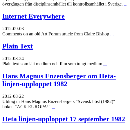
övergången från disciplinsamhället till kontrollsamhället i Sverige.
...
Internet Everywhere
2012-09-03
Comments on an old Art Forum article from Claire Bishop
...
Plain Text
2012-08-24
Plain text som lätt medium och film som tungt medium
...
Hans Magnus Enzensberger om Heta-
linjen-upploppet 1982
2012-08-22
Utdrag ur Hans Magnus Enzensbergers "Svensk höst (1982)" i
boken "ACK EUROPA!"
...
Heta linjen-upploppet 17 september 1982