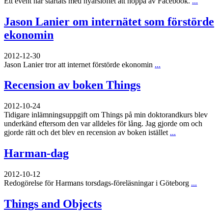
Ett event har startats med nyårslöftet att hoppa av Facebook.
...
Jason Lanier om internätet som förstörde
ekonomin
2012-12-30
Jason Lanier tror att internet förstörde ekonomin
...
Recension av boken Things
2012-10-24
Tidigare inlämningsuppgift om Things på min doktorandkurs blev
underkänd eftersom den var alldeles för lång. Jag gjorde om och
gjorde rätt och det blev en recension av boken istället
...
Harman-dag
2012-10-12
Redogörelse för Harmans torsdags-föreläsningar i Göteborg
...
Things and Objects