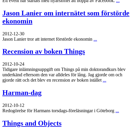
Ett event har startats med nyårslöftet att hoppa av Facebook.
...
Jason Lanier om internätet som förstörde
ekonomin
2012-12-30
Jason Lanier tror att internet förstörde ekonomin
...
Recension av boken Things
2012-10-24
Tidigare inlämningsuppgift om Things på min doktorandkurs blev
underkänd eftersom den var alldeles för lång. Jag gjorde om och
gjorde rätt och det blev en recension av boken istället
...
Harman-dag
2012-10-12
Redogörelse för Harmans torsdags-föreläsningar i Göteborg
...
Things and Objects