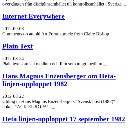
övergången från disciplinsamhället till kontrollsamhället i Sverige.
...
Internet Everywhere
2012-09-03
Comments on an old Art Forum article from Claire Bishop
...
Plain Text
2012-08-24
Plain text som lätt medium och film som tungt medium
...
Hans Magnus Enzensberger om Heta-
linjen-upploppet 1982
2012-08-22
Utdrag ur Hans Magnus Enzensbergers "Svensk höst (1982)" i
boken "ACK EUROPA!"
...
Heta linjen-upploppet 17 september 1982