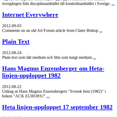
övergången från disciplinsamhället till kontrollsamhället i Sverige.
...
Internet Everywhere
2012-09-03
Comments on an old Art Forum article from Claire Bishop
...
Plain Text
2012-08-24
Plain text som lätt medium och film som tungt medium
...
Hans Magnus Enzensberger om Heta-
linjen-upploppet 1982
2012-08-22
Utdrag ur Hans Magnus Enzensbergers "Svensk höst (1982)" i
boken "ACK EUROPA!"
...
Heta linjen-upploppet 17 september 1982