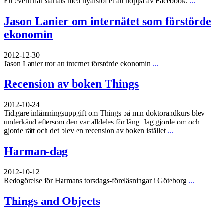
Ett event har startats med nyårslöftet att hoppa av Facebook.
...
Jason Lanier om internätet som förstörde
ekonomin
2012-12-30
Jason Lanier tror att internet förstörde ekonomin
...
Recension av boken Things
2012-10-24
Tidigare inlämningsuppgift om Things på min doktorandkurs blev
underkänd eftersom den var alldeles för lång. Jag gjorde om och
gjorde rätt och det blev en recension av boken istället
...
Harman-dag
2012-10-12
Redogörelse för Harmans torsdags-föreläsningar i Göteborg
...
Things and Objects