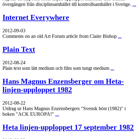
övergången från disciplinsamhället till kontrollsamhället i Sverige.
...
Internet Everywhere
2012-09-03
Comments on an old Art Forum article from Claire Bishop
...
Plain Text
2012-08-24
Plain text som lätt medium och film som tungt medium
...
Hans Magnus Enzensberger om Heta-
linjen-upploppet 1982
2012-08-22
Utdrag ur Hans Magnus Enzensbergers "Svensk höst (1982)" i
boken "ACK EUROPA!"
...
Heta linjen-upploppet 17 september 1982