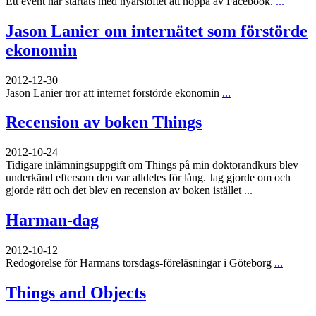
Ett event har startats med nyårslöftet att hoppa av Facebook.
...
Jason Lanier om internätet som förstörde
ekonomin
2012-12-30
Jason Lanier tror att internet förstörde ekonomin
...
Recension av boken Things
2012-10-24
Tidigare inlämningsuppgift om Things på min doktorandkurs blev
underkänd eftersom den var alldeles för lång. Jag gjorde om och
gjorde rätt och det blev en recension av boken istället
...
Harman-dag
2012-10-12
Redogörelse för Harmans torsdags-föreläsningar i Göteborg
...
Things and Objects