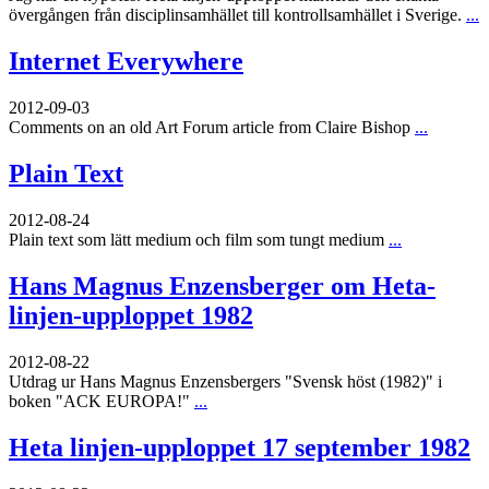
övergången från disciplinsamhället till kontrollsamhället i Sverige.
...
Internet Everywhere
2012-09-03
Comments on an old Art Forum article from Claire Bishop
...
Plain Text
2012-08-24
Plain text som lätt medium och film som tungt medium
...
Hans Magnus Enzensberger om Heta-
linjen-upploppet 1982
2012-08-22
Utdrag ur Hans Magnus Enzensbergers "Svensk höst (1982)" i
boken "ACK EUROPA!"
...
Heta linjen-upploppet 17 september 1982