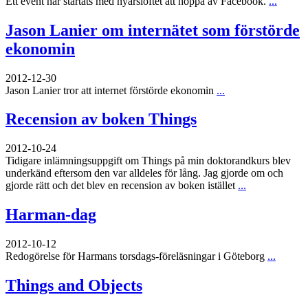
Ett event har startats med nyårslöftet att hoppa av Facebook.
...
Jason Lanier om internätet som förstörde
ekonomin
2012-12-30
Jason Lanier tror att internet förstörde ekonomin
...
Recension av boken Things
2012-10-24
Tidigare inlämningsuppgift om Things på min doktorandkurs blev
underkänd eftersom den var alldeles för lång. Jag gjorde om och
gjorde rätt och det blev en recension av boken istället
...
Harman-dag
2012-10-12
Redogörelse för Harmans torsdags-föreläsningar i Göteborg
...
Things and Objects