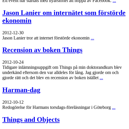
Ett event har startats med nyårslöftet att hoppa av Facebook.
...
Jason Lanier om internätet som förstörde
ekonomin
2012-12-30
Jason Lanier tror att internet förstörde ekonomin
...
Recension av boken Things
2012-10-24
Tidigare inlämningsuppgift om Things på min doktorandkurs blev
underkänd eftersom den var alldeles för lång. Jag gjorde om och
gjorde rätt och det blev en recension av boken istället
...
Harman-dag
2012-10-12
Redogörelse för Harmans torsdags-föreläsningar i Göteborg
...
Things and Objects