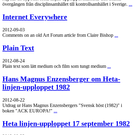
övergången från disciplinsamhället till kontrollsamhället i Sverige.
...
Internet Everywhere
2012-09-03
Comments on an old Art Forum article from Claire Bishop
...
Plain Text
2012-08-24
Plain text som lätt medium och film som tungt medium
...
Hans Magnus Enzensberger om Heta-
linjen-upploppet 1982
2012-08-22
Utdrag ur Hans Magnus Enzensbergers "Svensk höst (1982)" i
boken "ACK EUROPA!"
...
Heta linjen-upploppet 17 september 1982