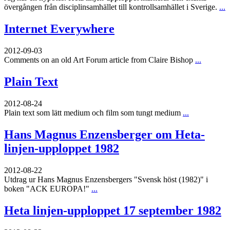
övergången från disciplinsamhället till kontrollsamhället i Sverige.
...
Internet Everywhere
2012-09-03
Comments on an old Art Forum article from Claire Bishop
...
Plain Text
2012-08-24
Plain text som lätt medium och film som tungt medium
...
Hans Magnus Enzensberger om Heta-
linjen-upploppet 1982
2012-08-22
Utdrag ur Hans Magnus Enzensbergers "Svensk höst (1982)" i
boken "ACK EUROPA!"
...
Heta linjen-upploppet 17 september 1982