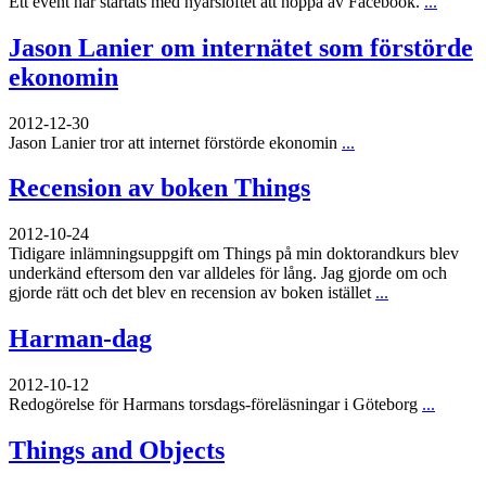
Ett event har startats med nyårslöftet att hoppa av Facebook.
...
Jason Lanier om internätet som förstörde
ekonomin
2012-12-30
Jason Lanier tror att internet förstörde ekonomin
...
Recension av boken Things
2012-10-24
Tidigare inlämningsuppgift om Things på min doktorandkurs blev
underkänd eftersom den var alldeles för lång. Jag gjorde om och
gjorde rätt och det blev en recension av boken istället
...
Harman-dag
2012-10-12
Redogörelse för Harmans torsdags-föreläsningar i Göteborg
...
Things and Objects