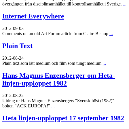
övergången från disciplinsamhället till kontrollsamhället i Sverige.
...
Internet Everywhere
2012-09-03
Comments on an old Art Forum article from Claire Bishop
...
Plain Text
2012-08-24
Plain text som lätt medium och film som tungt medium
...
Hans Magnus Enzensberger om Heta-
linjen-upploppet 1982
2012-08-22
Utdrag ur Hans Magnus Enzensbergers "Svensk höst (1982)" i
boken "ACK EUROPA!"
...
Heta linjen-upploppet 17 september 1982