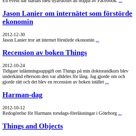
Ett event har startats med nyårslöftet att hoppa av Facebook.
...
Jason Lanier om internätet som förstörde
ekonomin
2012-12-30
Jason Lanier tror att internet förstörde ekonomin
...
Recension av boken Things
2012-10-24
Tidigare inlämningsuppgift om Things på min doktorandkurs blev
underkänd eftersom den var alldeles för lång. Jag gjorde om och
gjorde rätt och det blev en recension av boken istället
...
Harman-dag
2012-10-12
Redogörelse för Harmans torsdags-föreläsningar i Göteborg
...
Things and Objects