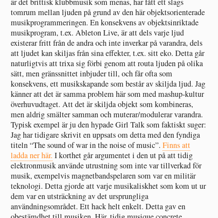
är det brittisk klubbmusik som menas, har fått ett slags
tomrum mellan ljuden på grund av den här objektsorienterade
musikprogrammeringen. En konsekvens av objektsinriktade
musikprogram, t.ex. Ableton Live, är att dels varje ljud
existerar fritt från de andra och inte inverkar på varandra, dels
att ljudet kan skiljas från sina effekter, t.ex. sitt eko. Detta går
naturligtvis att trixa sig förbi genom att routa ljuden på olika
sätt, men gränssnittet inbjuder till, och får ofta som
konsekvens, ett musikskapande som består av skiljda ljud. Jag
känner att det är samma problem här som med mashup-kultur
överhuvudtaget. Att det är skiljda objekt som kombineras,
men aldrig smälter samman och muterar/modulerar varandra.
Typisk exempel är ju den hypade Girl Talk som faktiskt suger:
Jag har tidigare skrivit en uppsats om detta med den fyndiga
titeln “The sound of war in the noise of music”.
Finns att
ladda ner här.
I korthet går argumentet i den ut på att tidig
elektronmusik använde utrustning som inte var tillverkad för
musik, exempelvis magnetbandspelaren som var en militär
teknologi. Detta gjorde att varje musikaliskhet som kom ut ur
dem var en utsträckning av det ursprungliga
användningsområdet. Ett hack helt enkelt. Detta gav en
obestämdhet till musiken. Här, tidig musique concrete,