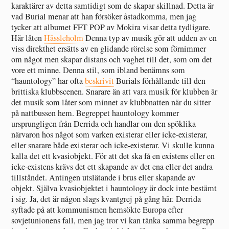
karaktärer av detta samtidigt som de skapar skillnad. Detta är
vad Burial menar att han försöker åstadkomma, men jag
tycker att albumet FFT POP av Mokira visar detta tydligare.
Här låten
Hässleholm
Denna typ av musik gör att udden av en
viss direkthet ersätts av en glidande rörelse som förnimmer
om något men skapar distans och vaghet till det, som om det
vore ett minne. Denna stil, som ibland benämns som
“hauntology” har ofta
beskrivit
Burials förhållande till den
brittiska klubbscenen. Snarare än att vara musik för klubben är
det musik som låter som minnet av klubbnatten när du sitter
på nattbussen hem. Begreppet hauntology kommer
ursprungligen från Derrida och handlar om den spöklika
närvaron hos något som varken existerar eller icke-existerar,
eller snarare både existerar och icke-existerar. Vi skulle kunna
kalla det ett kvasiobjekt. För att det ska få en existens eller en
icke-existens krävs det ett skapande av det ena eller det andra
tillståndet. Antingen utslätande i brus eller skapande av
objekt. Själva kvasiobjektet i hauntology är dock inte bestämt
i sig. Ja, det är någon slags kvantgrej på gång här. Derrida
syftade på att kommunismen hemsökte Europa efter
sovjetunionens fall, men jag tror vi kan tänka samma begrepp