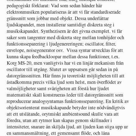
pedagogiskt förklarat: Vad som sedan händer här
elektronmusiken populariseras är att vi får standardiserade
gränssnitt som jobbar med objekt. Dessa underlättar
ljudskapandet, men installerar samtidigt diskreta steg i
musikskapandet. Synthezisern är det givna exemplet. vi får
saker som tangenter med diskreta steg mellan tonhöjder och
funktionsseparering i ljudgenereringen; oscillator, filter,
envelope, noisegenerator osv. Vissa syntar utvecklas för att
kunna skapa feedbackloopar mellan dessa funktioner, t.ex.
Korg MS-20, men vanligtvis har vi en linjär mekanism från
oscillator till utgång. Slutet av uppsatsen går sedan in på
datorgränssnitten. Här finns ju teoretiskt möjligheten till att
åstadkomma precis vilka ljud som helst, men överflödet av
valmöjligheter samt svårigheten att förstå hur ljudet
matematiskt skall konstrueras leder till datorgränssnitt som
reproducerar analogsyntarnas funktionsseparering. En kritik av
objektsorienterat musikskapande betyder inte nödvändigtvis
att ett utslätande, orytmiskt ambientsound skulle vara att
föredra, utan att rytmer kan skapas genom skillnader i
intensiteter, snarare än skiljda ljud, att ljuden kan stiga upp ur
en sammansmältning, ett gemensamt flöde, och låna