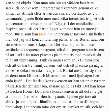
kan se på objekt. Kan man tala om att världen består av
särskilda objekt som integrerar med varandra genom olika
former av stimuli eller är världen snarare bestående av ett
sammanhängande flöde men med olika intensitet, tröghet och
koncentration i vissa punkter? Nåja, till det musikaliska.
Inspirationen till det här inlägget kommer från en intervju
med Burial som kan
läsas här
. Intervjun är läsvärd i sin helhet
men det jag vill koncentrera mig på här är när Burial talar om
sin metod för musikskapande. Det visar sig att han inte
använder ett sequencerprogram, alltså ett program som baseras
på att ljud eller noter placeras på en matris med musikaliskt
relevant upplösning. Tänk en matris som är 3x16 rutor stor
och att du har tre trumljud som vart och ett placeras på några
av 16 16-delar i en takt. I varje fall, Burial använder sig inte
av detta utan klipper och klistrar direkt med ljudvågor i en
enda ljudfil. Det får dels konsekvensen att han sätter ut rytmer
på ställen där det låter bra, snarare än helt i takt. Det kan höras
på Broken Home: Den andra konsekvensen är att det inte går
att ändra i låten efter filen har sparats. Ljuden går inte att
särskilja som objekt. Jämför detta med att platta till lagren i
photoshop. I intervjun talas det om att mycket musik, och här