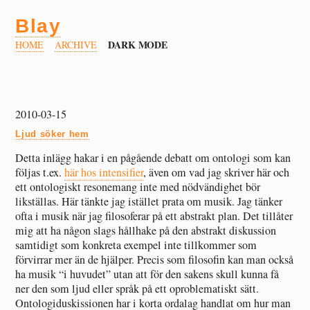
Blay
DARK MODE
HOME
ARCHIVE
2010-03-15
Ljud söker hem
Detta inlägg hakar i en pågående debatt om ontologi som kan
följas t.ex.
här hos intensifier
, även om vad jag skriver här och
ett ontologiskt resonemang inte med nödvändighet bör
likställas. Här tänkte jag istället prata om musik. Jag tänker
ofta i musik när jag filosoferar på ett abstrakt plan. Det tillåter
mig att ha någon slags hållhake på den abstrakt diskussion
samtidigt som konkreta exempel inte tillkommer som
förvirrar mer än de hjälper. Precis som filosofin kan man också
ha musik “i huvudet” utan att för den sakens skull kunna få
ner den som ljud eller språk på ett oproblematiskt sätt.
Ontologiduskissionen har i korta ordalag handlat om hur man