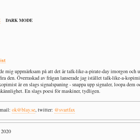
DARK MODE
E
ist
rde mig uppmärksam på att det är talk-like-a-pirate-day imorgon och 
fira den. Överraskad av frågan lanserade jag istället talk-like-a-kopim
kopimist är en slags signalspaning - snappa upp signaler, loopa dem o
nkännlighet. En slags poesi för maskiner, tydligen.
email:
ok@blay.se
, twitter:
@svartfax
 2020