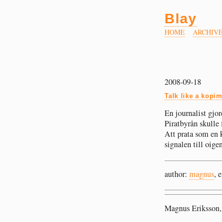
Blay
HOME
ARCHIV
2008-09-18
Talk like a kopim
En journalist gjo
Piratbyrån skulle 
Att prata som en 
signalen till oige
author:
magnus
, 
Magnus Eriksson,