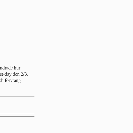
undrade hur
ist-day den 2/3.
ch förvräng