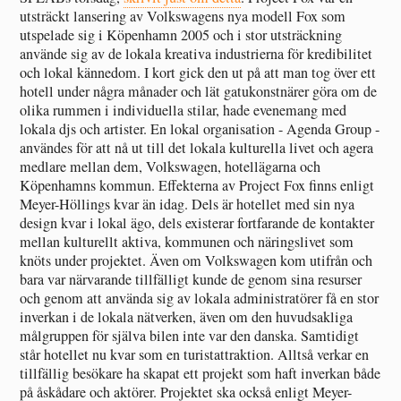
utsträckt lansering av Volkswagens nya modell Fox som
utspelade sig i Köpenhamn 2005 och i stor utsträckning
använde sig av de lokala kreativa industrierna för kredibilitet
och lokal kännedom. I kort gick den ut på att man tog över ett
hotell under några månader och lät gatukonstnärer göra om de
olika rummen i individuella stilar, hade evenemang med
lokala djs och artister. En lokal organisation - Agenda Group -
användes för att nå ut till det lokala kulturella livet och agera
medlare mellan dem, Volkswagen, hotellägarna och
Köpenhamns kommun. Effekterna av Project Fox finns enligt
Meyer-Höllings kvar än idag. Dels är hotellet med sin nya
design kvar i lokal ägo, dels existerar fortfarande de kontakter
mellan kulturellt aktiva, kommunen och näringslivet som
knöts under projektet. Även om Volkswagen kom utifrån och
bara var närvarande tillfälligt kunde de genom sina resurser
och genom att använda sig av lokala administratörer få en stor
inverkan i de lokala nätverken, även om den huvudsakliga
målgruppen för själva bilen inte var den danska. Samtidigt
står hotellet nu kvar som en turistattraktion. Alltså verkar en
tillfällig besökare ha skapat ett projekt som haft inverkan både
på åskådare och aktörer. Projektet ska också enligt Meyer-