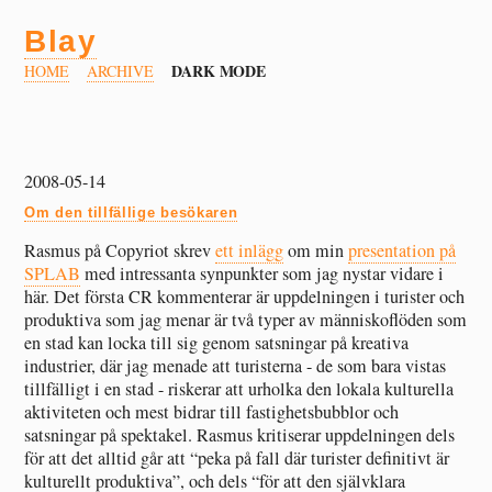
Blay
DARK MODE
HOME
ARCHIVE
2008-05-14
Om den tillfällige besökaren
Rasmus på Copyriot skrev
ett inlägg
om min
presentation på
SPLAB
med intressanta synpunkter som jag nystar vidare i
här. Det första CR kommenterar är uppdelningen i turister och
produktiva som jag menar är två typer av människoflöden som
en stad kan locka till sig genom satsningar på kreativa
industrier, där jag menade att turisterna - de som bara vistas
tillfälligt i en stad - riskerar att urholka den lokala kulturella
aktiviteten och mest bidrar till fastighetsbubblor och
satsningar på spektakel. Rasmus kritiserar uppdelningen dels
för att det alltid går att “peka på fall där turister definitivt är
kulturellt produktiva”, och dels “för att den självklara