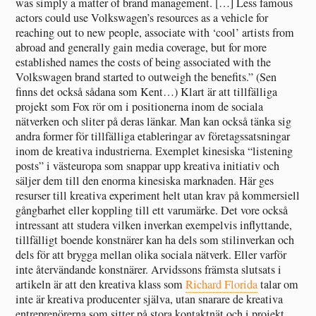
was simply a matter of brand management. […] Less famous
actors could use Volkswagen’s resources as a vehicle for
reaching out to new people, associate with ‘cool’ artists from
abroad and generally gain media coverage, but for more
established names the costs of being associated with the
Volkswagen brand started to outweigh the benefits.” (Sen
finns det också sådana som Kent…) Klart är att tillfälliga
projekt som Fox rör om i positionerna inom de sociala
nätverken och sliter på deras länkar. Man kan också tänka sig
andra former för tillfälliga etableringar av företagssatsningar
inom de kreativa industrierna. Exemplet kinesiska “listening
posts” i västeuropa som snappar upp kreativa initiativ och
säljer dem till den enorma kinesiska marknaden. Här ges
resurser till kreativa experiment helt utan krav på kommersiell
gångbarhet eller koppling till ett varumärke. Det vore också
intressant att studera vilken inverkan exempelvis inflyttande,
tillfälligt boende konstnärer kan ha dels som stilinverkan och
dels för att brygga mellan olika sociala nätverk. Eller varför
inte återvändande konstnärer. Arvidssons främsta slutsats i
artikeln är att den kreativa klass som
Richard Florida
talar om
inte är kreativa producenter själva, utan snarare de kreativa
entreprenörerna som sitter på stora kontaktnät och i projekt