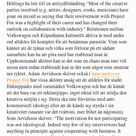
Höllings ha lett till en attitydförändring “Most of the creative
parties involved (e.g. artists, designers, cooks, musicians) have
gone on record as saying that their involvement with Project
Fox was a highlight of their career and has changed their
outlook on collaboration with industry.” Relationen mellan
Volkswagen och Köpenhamn kulturellt aktiva är med andra
ord alldeles för komplex för att benämnas parasitär. Vem som
känner att de tjänar och vilka som förlorar på ett sådant
samarbete kan ha att göra med hur etablerad man är.
Uppkommande aktörer kan se det som en chans man inte vill
missa men redan etablerade kan se det som något som smutsar
ner ryktet. Adam Arvidsson skriver också i
hans analys av
Project Fox
hur vissa aktörer ansåg att de alldeles för starkt
förknippades med varumärket Volkswagen och hur de kände
att det bara var ett reklamjippo, inget riktat till att stödja den
kreativa miljön i sig. Detta ska inte förväxlas med anti-
kommersiell ideologi eller att de kände sig styrda i sin
kreativitet (snarare var det tvärtom, mer frihet än någonsin).
Som Arvidsson skriver: “The motivation for not participating
was not ideological. Indeed very few of my interviewees had
anything in principle against cooperating with business. It