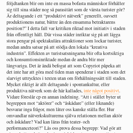
följdtanken blir om inte en massa bofasta människor förhåller
sig till sina städer nog så parasitärt som de värsta turister gör?
Är deltagande i ett “produktivt nätverk” generellt, oavsett
produktionens natur, bättre än den ensamma betraktarens
position?” I detta fall var kritiken riktad mot initiativ i staden
från offentligt håll. Där vissa städer inriktar sig på att lägga
stora pengar på spektakulära attraktioner som lockar turister,
medan andra satsar på att stödja den lokala “kreativa
industrin”. Effekten av turistsatsningarna blir ofta kortsiktiga
och konsumtionsinriktade medan de andra blir mer
långvariga. Det är ändå befogat att som Copyriot påpeka att
det inte har att göra med tiden man spenderar i staden som det
slarvigt uttrycktes i texten utan om förhållningssätt till staden.
Mycket riktigt är allt deltagande i spontankultur, eller
produktiva nätverk som de här kallades,
inte något positivt
.
Vidare föreslår cp en annan indelning. “Att i stället byter ut
begreppen mot “aktörer” och “åskådare” (eller liknande)
besvarar inga frågor, men låter oss kanske ställa fler. Hur
omvandlar nätverkskulturerna själva relationen mellan aktör
och åskådare? Vad kan läras från teater- och
performanceteori?” Lås oss prova dessa begrepp: Vad gör att